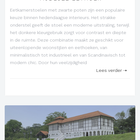
Eetkamerstoelen met zwarte poten zijn een populaire
keuze binnen hedendaagse interieurs. Het strakke
onderstel geeft de stoel een moderne uitstraling, terwijl
het donkere kleurgebruik zorgt voor contrast en diepte
in de ruimte. Deze combinatie maakt ze geschikt voor
uiteenlopende woonstijlen en eethoeken, van
minimalistisch tot industrieel en van Scandinavisch tot
modern chic. Door hun veelzijdigheid
Lees verder ➝