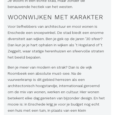
Je woont in een echte stad, maar zonder de
benauwende hectiek van het westen.
WOONWIJKEN MET KARAKTER
Voor liefhebbers van architectuur en mooi wonen is
Enschede een snoepwinkel. De stad biedt een enorme
diversiteit aan wijken. Ben je gek op de jaren ’30 sfeer?
Dan kun je je hart ophalen in wijken als ’t Hogeland of ’t
Zeggelt, waar statige herenhuizen en sfeervolle straten
het beeld bepalen.
Ben je meer van modern en strak? Dan is de wijk
Roombeek een absolute must-see. Na de
vuurwerkramp is dit gebied herrezen als een
architectonisch hoogstandje, internationaal geroemd
om de mix van wonen, werken en cultuur. Hier wonen
betekent elke dag genieten van bijzonder design. En het
mooie is: in Enschede krijg je voor je budget nog echt
een huis met een tuin, in plaats van een klein