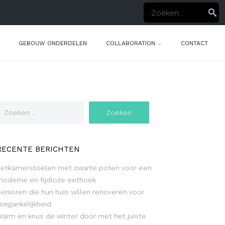
GEBOUW ONDERDELEN
COLLABORATION
CONTACT
RECENTE BERICHTEN
Eetkamerstoelen met zwarte poten voor een
moderne en tijdloze eethoek
Senioren die hun huis willen renoveren voor
oegankelijkheid
Warm en knus de winter door met het juiste