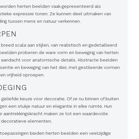
en worden herten beelden vaak gepresenteerd als
tieke expressie tonen. Ze kunnen deel uitmaken van
ding tussen mens en natuur verkennen.
RPEN
 breed scala aan stijlen, van realistisch en gedetailleerd
e beelden proberen de ware vorm en beweging van herten
 aandacht voor anatomische details. Abstracte beelden
entie en beweging van het dier, met gestileerde vormen
 en vrijheid oproepen.
OEGING
 geliefde keuze voor decoratie. Of ze nu binnen of buiten
n een stukje natuur en elegantie in elke ruimte. Hun
e aantrekkingskracht maken ze tot een waardevolle
f decoratieve elementen.
n toepassingen bieden herten beelden een veelzijdige