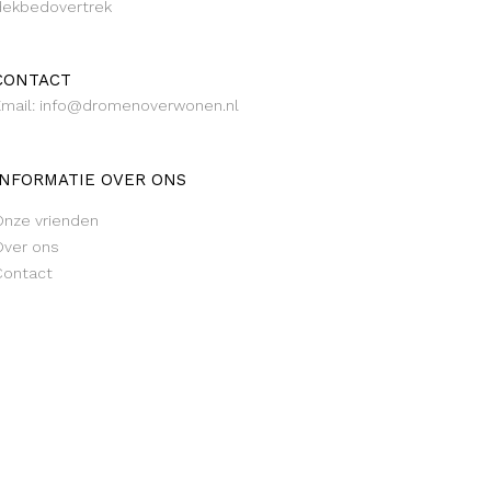
dekbedovertrek
CONTACT
Email: info@dromenoverwonen.nl
INFORMATIE OVER ONS
Onze vrienden
Over ons
Contact