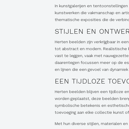
In kunstgalerijen en tentoonstelling
kunstwerken die vakmanschap en artis
thematische exposities die de verbin
STIJLEN EN ONTWE
Herten beelden zijn verkrijgbaar in een
tot abstract en modern. Realistisch
vast te leggen, vaak met nauwgezette
daarentegen focussen meer op de ess
en lijnen die een gevoel van dynamiek
EEN TIJDLOZE TOEV
Herten beelden blijven een tijdloze en
worden geplaatst, deze beelden brenge
symbolische betekenis en esthetisch
toevoeging aan elke collectie kunst o
Met hun diverse stijlen, materialen e