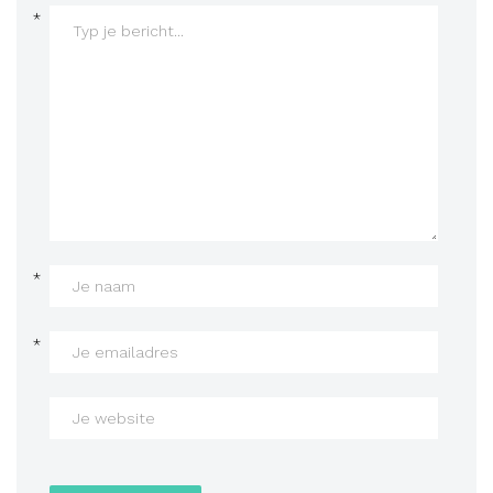
*
*
*