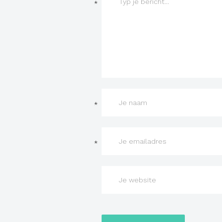
*
*
*