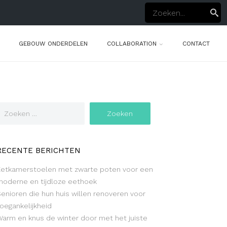
GEBOUW ONDERDELEN
COLLABORATION
CONTACT
RECENTE BERICHTEN
Eetkamerstoelen met zwarte poten voor een
moderne en tijdloze eethoek
Senioren die hun huis willen renoveren voor
oegankelijkheid
Warm en knus de winter door met het juiste