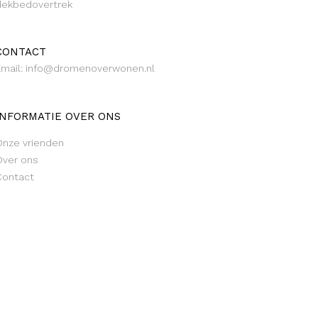
dekbedovertrek
CONTACT
Email: info@dromenoverwonen.nl
INFORMATIE OVER ONS
Onze vrienden
Over ons
Contact