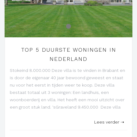
-
TOP 5 DUURSTE WONINGEN IN
NEDERLAND
Stokeind 8.000.000 Deze villa is te vinden in Brabant en
is door de eigenaar 40 jaar bewoond geweest en staat
nu voor het eerst in tijden weer te koop. Deze villa
bestaat totaal uit 3 woningen: Een landhuis, een
woonboerderij en villa. Het heeft een mooi uitzicht over
een groot stuk land. ‘sGraveland 9.450.000 Deze villa
Lees verder ➝