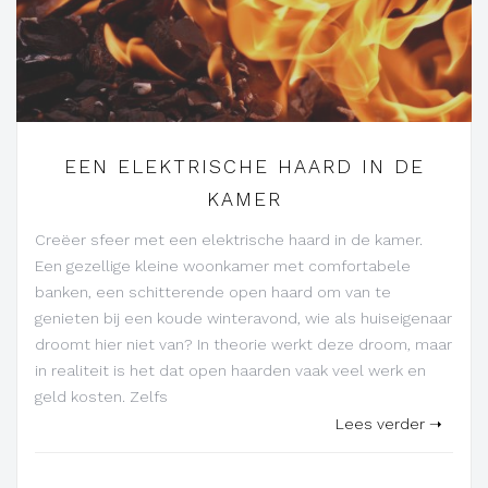
EEN ELEKTRISCHE HAARD IN DE
KAMER
Creëer sfeer met een elektrische haard in de kamer.
Een gezellige kleine woonkamer met comfortabele
banken, een schitterende open haard om van te
genieten bij een koude winteravond, wie als huiseigenaar
droomt hier niet van? In theorie werkt deze droom, maar
in realiteit is het dat open haarden vaak veel werk en
geld kosten. Zelfs
Lees verder ➝