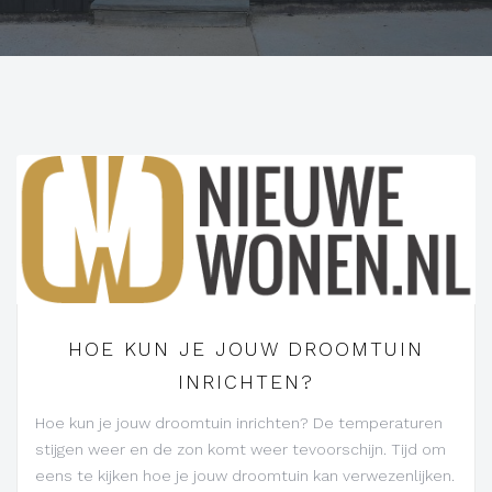
HOE KUN JE JOUW DROOMTUIN
INRICHTEN?
Hoe kun je jouw droomtuin inrichten? De temperaturen
stijgen weer en de zon komt weer tevoorschijn. Tijd om
eens te kijken hoe je jouw droomtuin kan verwezenlijken.