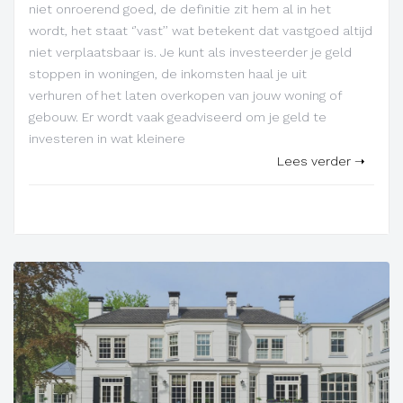
niet onroerend goed, de definitie zit hem al in het
wordt, het staat ‘’vast’’ wat betekent dat vastgoed altijd
niet verplaatsbaar is. Je kunt als investeerder je geld
stoppen in woningen, de inkomsten haal je uit
verhuren of het laten overkopen van jouw woning of
gebouw. Er wordt vaak geadviseerd om je geld te
investeren in wat kleinere
Lees verder ➝