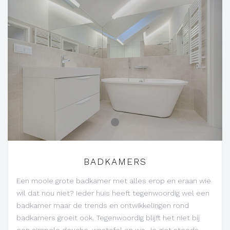
-
BADKAMERS
Een mooie grote badkamer met alles erop en eraan wie
wil dat nou niet? Ieder huis heeft tegenwoordig wel een
badkamer maar de trends en ontwikkelingen rond
badkamers groeit ook. Tegenwoordig blijft het niet bij
een simpele douche, wastafel en wc. Je ziet steeds